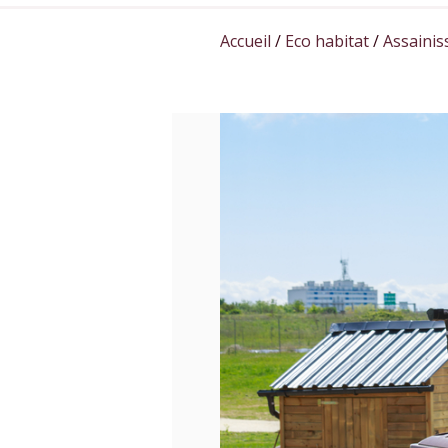
Accueil
/
Eco habitat
/
Assainis