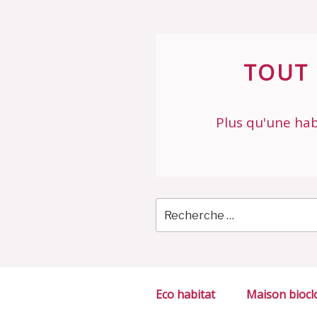
Skip
to
content
TOUT 
Plus qu'une hab
Eco habitat
Maison biocl